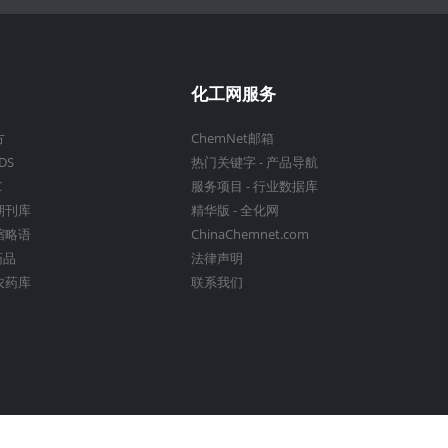
化工网服务
方
ChemNet邮箱
DS
热门关键字
-
产品导航
C
服务项目
-
行业数据库
期刊库
精华版
-
全化网
缩略语
ChinaChemnet.com
药品
法律声明
农药库
联系我们