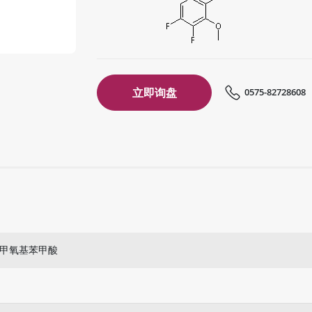
立即询盘
0575-82728608
-3-甲氧基苯甲酸