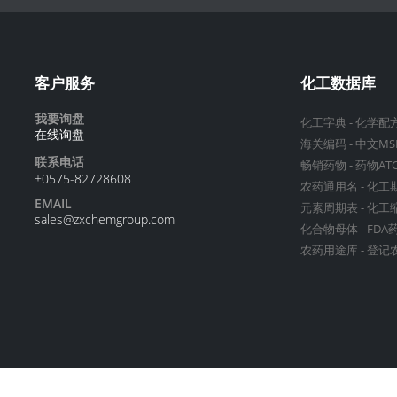
客户服务
化工数据库
我要询盘
化工字典
-
化学配
在线询盘
海关编码
-
中文MS
联系电话
畅销药物
-
药物AT
+0575-82728608
农药通用名
-
化工
EMAIL
元素周期表
-
化工
sales@zxchemgroup.com
化合物母体
-
FDA
农药用途库
-
登记