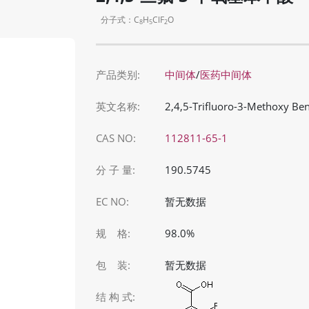
分子式：C
H
ClF
O
8
5
2
产品类别:
中间体
/
医药中间体
英文名称:
2,4,5-Trifluoro-3-Methoxy Ben
CAS NO:
112811-65-1
分 子 量:
190.5745
EC NO:
暂无数据
规 格:
98.0%
包 装:
暂无数据
结 构 式: