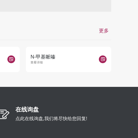
更多
N-甲基哌嗪
2,2'-双
查看详细
查看详细
在线询盘
点此在线询盘,我们将尽快给您回复!