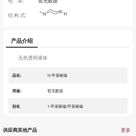
包 装:
暂无数据
结 构 式:
产品介绍
无色透明液体
品名:
N-甲基哌嗪
用途:
暂无数据
别名
1-甲基哌嗪;甲基哌嗪
供应商其他产品
更多