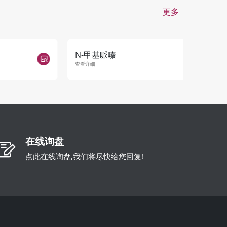
更多
N-甲基哌嗪
双三氟
查看详细
查看详细
在线询盘
点此在线询盘,我们将尽快给您回复!