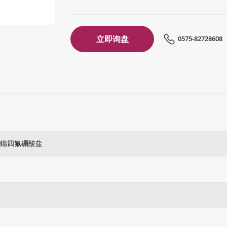
立即询盘
0575-82728608
烷鎓四氟硼酸盐